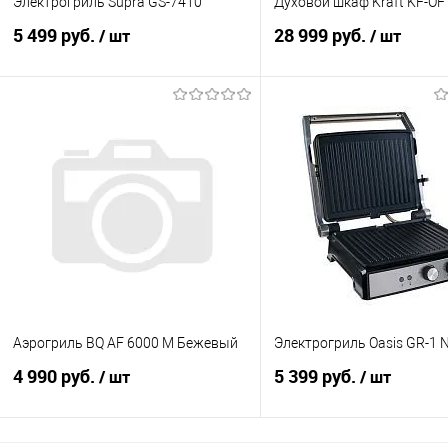
Электрогриль Supra GS-7410
Духовой шкаф Kraft KF-OF
5 499 руб.
28 999 руб.
/ шт
/ шт
В корзину
В корзину
Купить в 1 клик
К сравнению
Купить в 1 клик
К с
В избранное
В наличии
В избранное
В н
Аэрогриль BQ AF 6000 M Бежевый
Электрогриль Oasis GR-1 
4 990 руб.
5 399 руб.
/ шт
/ шт