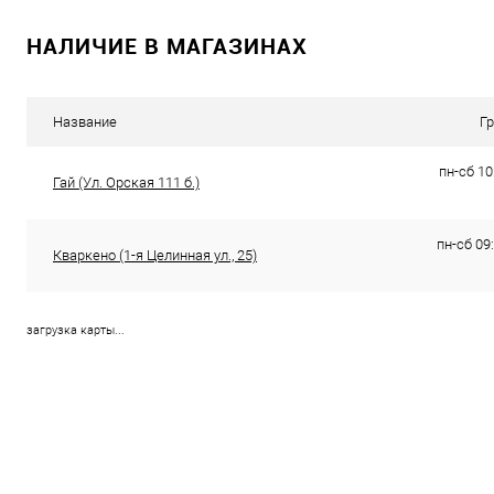
В корзину
В корзину
НАЛИЧИЕ В МАГАЗИНАХ
Купить в 1 клик
К сравнению
Купить в 1 клик
К с
В избранное
В наличии
В избранное
В н
Название
Г
пн-сб 10
Гай (Ул. Орская 111 б.)
пн-сб 09:
Кваркено (1-я Целинная ул., 25)
загрузка карты...