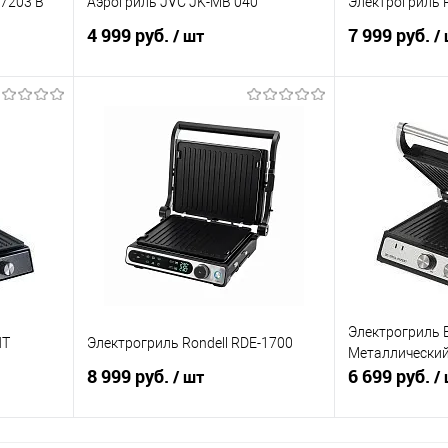
 7203 B
Аэрогриль JVC JK-MB 040
Электрогриль R
4 999 руб.
7 999 руб.
/ шт
/
В корзину
равнению
Купить в 1 клик
К сравнению
Купить в 1 к
аличии
В избранное
В наличии
В избранное
Электрогриль 
NT
Электрогриль Rondell RDE-1700
Металлически
8 999 руб.
6 699 руб.
/ шт
/