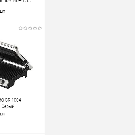
ondell RDE-1702
 шт
В корзину
лик
К сравнению
В наличии
BQ GR 1004
й Серый
 шт