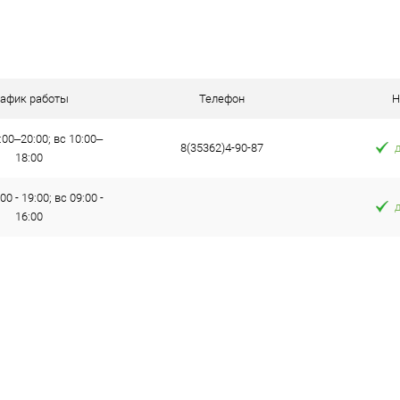
В корзину
равнению
Купить в 1 клик
К сравнению
Купить в 1 к
аличии
В избранное
В наличии
В избранное
рафик работы
Телефон
Н
:00–20:00; вс 10:00–
8(35362)4-90-87
18:00
00 - 19:00; вс 09:00 -
16:00