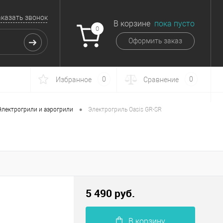
аказать звонок
В корзине
пока пусто
0
Оформить заказ
0
0
Избранное
Сравнение
•
Электрогрили и аэрогрили
Электрогриль Oasis GR-SR
5 490 руб.
В корзину