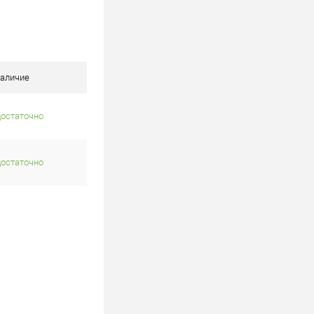
В корзину
лик
К сравнению
В наличии
аличие
достаточно
достаточно