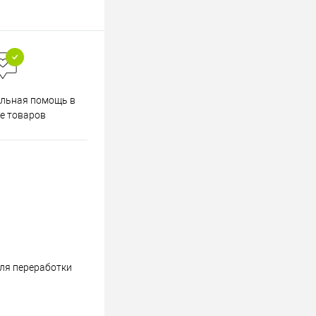
Весь ассортимент
льная помощь в
сертифицирован
е товаров
ля переработки