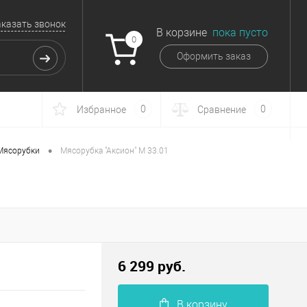
аказать звонок
В корзине
пока пусто
0
Оформить заказ
0
0
Избранное
Сравнение
•
Мясорубки
Мясорубка "Аксион" М 33.01
6 299 руб.
В корзину