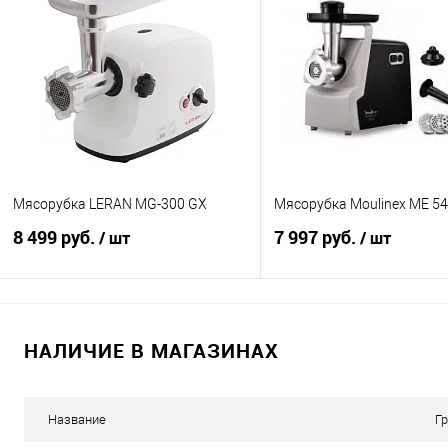
Купить в 1 клик
К сравнению
Купить в 1 клик
К с
В избранное
В наличии
В избранное
Под
Мясорубка LERAN MG-300 GX
Мясорубка Moulinex ME 5
8 499 руб.
7 997 руб.
/ шт
/ шт
В корзину
В корзину
НАЛИЧИЕ В МАГАЗИНАХ
Купить в 1 клик
К сравнению
Купить в 1 клик
К с
В избранное
В наличии
В избранное
В н
Название
Г