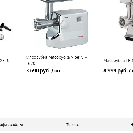
равнению
Купить в 1 клик
К сравнению
Купить в 1 к
 заказ
В избранное
В наличии
В избранное
Мясорубка Мясорубка Vitek VT-
42810
Мясорубка LE
1670
3 590 руб.
8 999 руб.
/ шт
/
В корзину
равнению
Купить в 1 клик
К сравнению
Купить в 1 к
аличии
В избранное
В наличии
В избранное
рафик работы
Телефон
Н