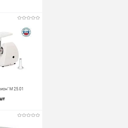
ион" М 25.01
 шт
В корзину