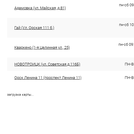
пн-сб 09
Адамовка (ул. Майская, д.81)
пн-сб 10
Гай (Ул. Орская 111 б.)
пн-сб 09:
Кваркено (1-я Целинная ул., 25)
НОВОТРОИЦК (ул. Советская д.116Б)
ПН-ВС
Орск Ленина 11 (проспект Ленина 11)
ПН-ВС
загрузка карты...