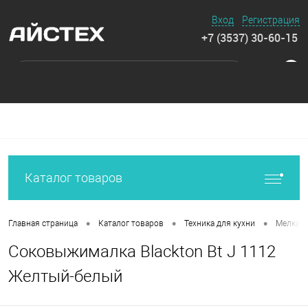
Вход
Регистрация
+7 (3537) 30-60-15
0
Каталог товаров
•
•
•
Главная страница
Каталог товаров
Техника для кухни
Мелкая 
Соковыжималка Blackton Bt J 1112
Желтый-белый