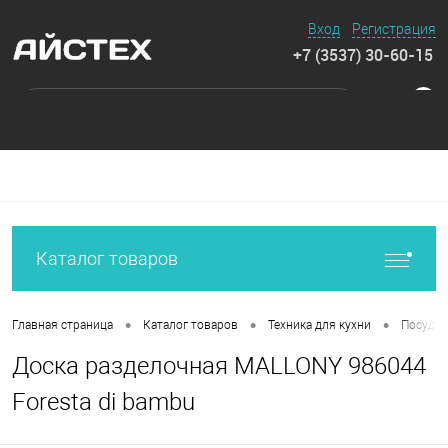
Вход
Регистрация
+7 (3537) 30-60-15
0
Каталог товаров
•
•
•
Главная страница
Каталог товаров
Техника для кухни
Посуда 
Доска разделочная MALLONY 986044
Foresta di bambu