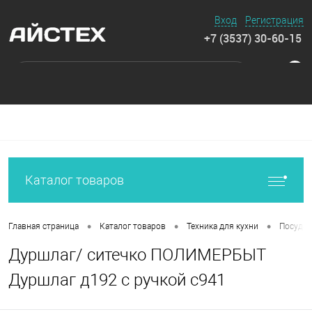
Вход
Регистрация
+7 (3537) 30-60-15
0
Каталог товаров
•
•
•
Главная страница
Каталог товаров
Техника для кухни
Посуда 
Дуршлаг/ ситечко ПОЛИМЕРБЫТ
Дуршлаг д192 c ручкой с941