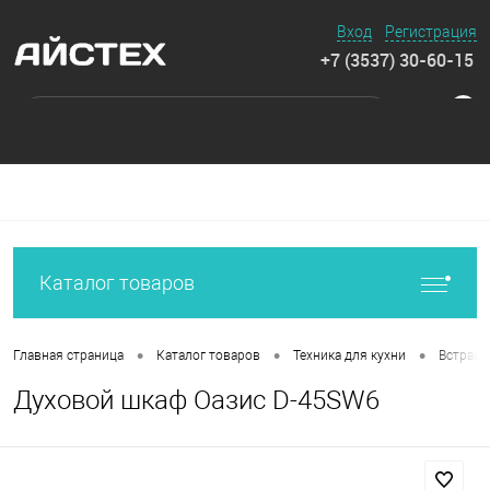
Вход
Регистрация
+7 (3537) 30-60-15
0
Каталог товаров
•
•
•
Главная страница
Каталог товаров
Техника для кухни
Встраив
Духовой шкаф Оазис D-45SW6