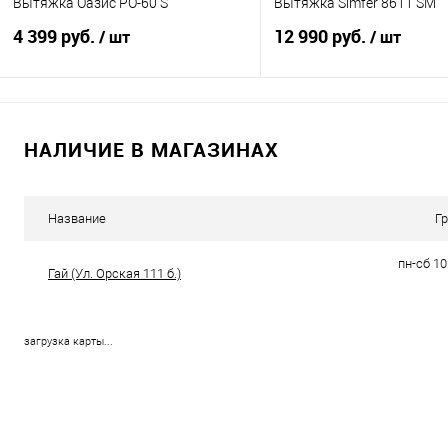
Вытяжка Оазис PO-60 S
Вытяжка Simfer 8611 SM
4 399 руб.
12 990 руб.
/ шт
/ шт
В корзину
В корзину
НАЛИЧИЕ В МАГАЗИНАХ
Купить в 1 клик
К сравнению
Купить в 1 клик
К с
В избранное
В наличии
В избранное
В н
Название
Г
пн-сб 10
Гай (Ул. Орская 111 б.)
загрузка карты...