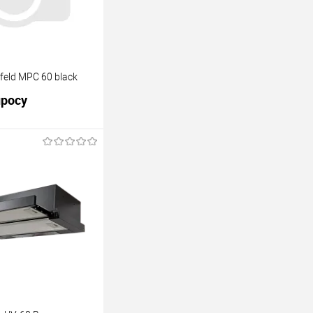
eld MPC 60 black
просу
росить цену
лик
К сравнению
В наличии