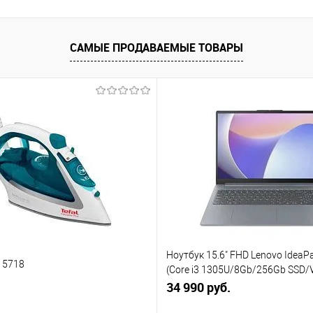
САМЫЕ ПРОДАВАЕМЫЕ ТОВАРЫ
Ноутбук 15.6" FHD Lenovo IdeaPa
V 5718
(Core i3 1305U/8Gb/256Gb SSD/
(82X7004BPS)
34 990 руб.