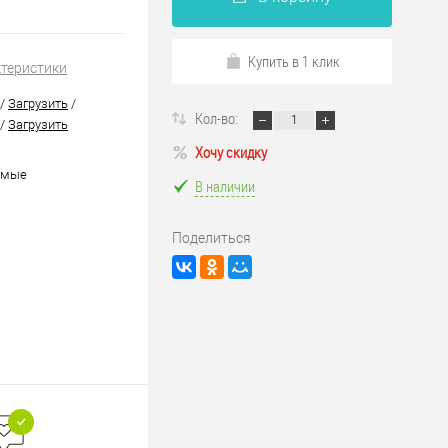
Купить в 1 клик
ктеристики
/
Загрузить
/
Кол-во:
/
Загрузить
Хочу скидку
емые
В наличии
Поделиться