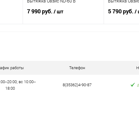
Вытяжка Оазис ND-60 B
Вытяжка Оазис
7 990 руб.
5 790 руб.
/ шт
/
В корзину
равнению
Купить в 1 клик
К сравнению
Купить в 1 к
аличии
В избранное
В наличии
В избранное
рафик работы
Телефон
Н
:00–20:00; вс 10:00–
8(35362)4-90-87
18:00