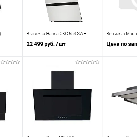
)
Вытяжка Hansa OKC 653 SWH
Вытяжка Maunf
22 499 руб.
Цена по за
/ шт
Зап
В корзину
Купить в 1 к
равнению
Купить в 1 клик
К сравнению
В избранное
аличии
В избранное
В наличии