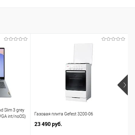
d Slim 3 grey
В
Газовая плита Gefest 3200-06
VGA int/noOS)
L
23 490 руб.
4