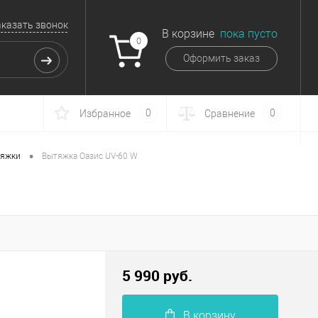
аказать звонок
В корзине
пока пусто
0
Оформить заказ
0
0
Избранное
Сравнение
•
яжки
Вытяжка Оазис UV-60 W
5 990 руб.
В корзину