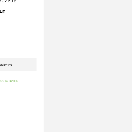
 UV-60 B
 шт
В корзину
лик
К сравнению
В наличии
аличие
достаточно