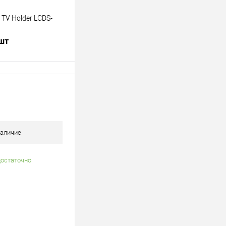
TV Holder LCDS-
 шт
В корзину
лик
К сравнению
В наличии
аличие
достаточно