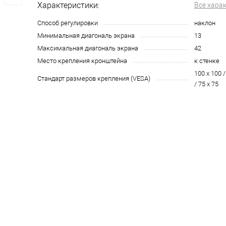
Характеристики:
Все хара
Способ регулировки
наклон
Минимальная диагональ экрана
13
Максимальная диагональ экрана
42
Место крепления кронштейна
к стенке
100 х 100 /
Стандарт размеров крепления (VESA)
/ 75 х 75