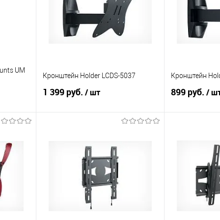
ounts UM
Кронштейн Holder LCDS-5037
Кронштейн Hol
1 399 руб.
899 руб.
/ шт
/ ш
В корзину
равнению
Купить в 1 клик
К сравнению
Купить в 1 к
 заказ
В избранное
В наличии
В избранное