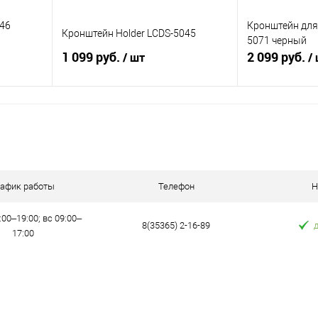
046
Кронштейн для 
Кронштейн Holder LCDS-5045
5071 черный
1 099 руб.
2 099 руб.
/ шт
/
В корзину
равнению
Купить в 1 клик
К сравнению
Купить в 1 к
аличии
В избранное
В наличии
В избранное
рафик работы
Телефон
Н
:00–19:00; вс 09:00–
8(35365) 2-16-89
17:00