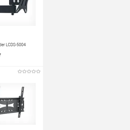
der LCDS-5004
т
В корзину
лик
К сравнению
В наличии