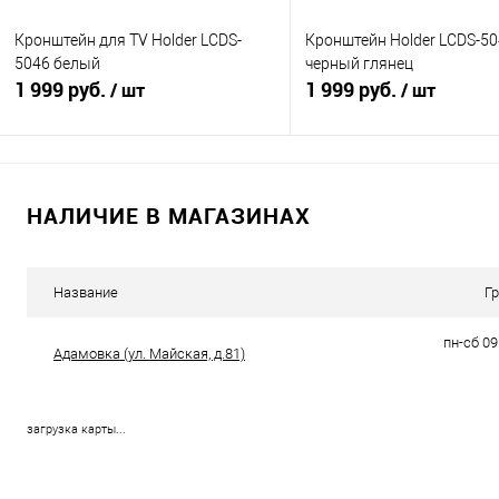
Кронштейн для TV Holder LCDS-
Кронштейн Holder LCDS-5
5046 белый
черный глянец
1 999 руб.
1 999 руб.
/ шт
/ шт
В корзину
В корзину
НАЛИЧИЕ В МАГАЗИНАХ
Купить в 1 клик
К сравнению
Купить в 1 клик
К с
В избранное
В наличии
В избранное
В н
Название
Г
пн-сб 09
Адамовка (ул. Майская, д.81)
загрузка карты...