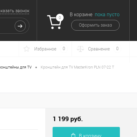
аказать звонок
В корзине
пока пусто
0
Оформить заказ
0
0
Избранное
Сравнение
•
ронштейны для TV
Кронштейн для TV MasterKron PLN 07-22 T
1 199 руб.
В корзину