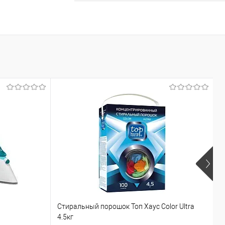
Ф
Стиральный порошок Топ Хаус Color Ultra
С
4.5кг