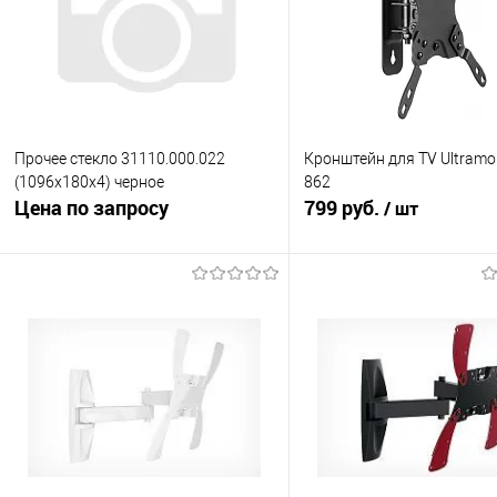
Прочее стекло 31110.000.022
Кронштейн для TV Ultram
(1096х180х4) черное
862
Цена по запросу
799 руб.
/ шт
Запросить цену
В корзину
Купить в 1 клик
К сравнению
Купить в 1 клик
К с
В избранное
В наличии
В избранное
Под