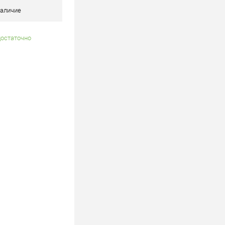
аличие
достаточно