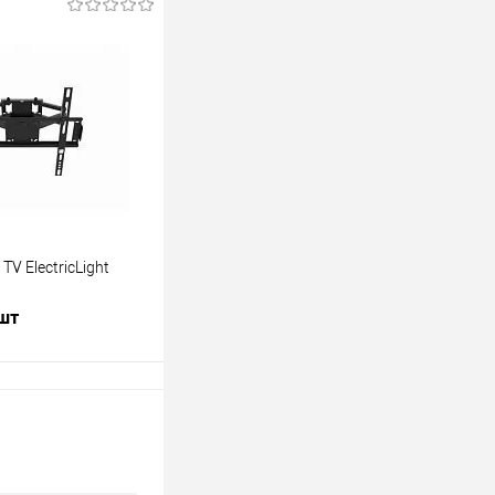
В корзину
лик
К сравнению
В наличии
V ElectricLight
 шт
В корзину
лик
К сравнению
В наличии