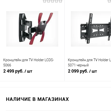
В корзину
В корзину
Купить в 1 клик
К сравнению
Купить в 1 клик
К с
В избранное
В наличии
В избранное
В н
Кронштейн для TV Holder LCDS-
Кронштейн для TV Holder 
5066
5071 черный
2 499 руб.
2 099 руб.
/ шт
/ шт
В корзину
В корзину
НАЛИЧИЕ В МАГАЗИНАХ
Купить в 1 клик
К сравнению
Купить в 1 клик
К с
В избранное
В наличии
В избранное
В н