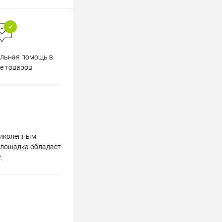
Весь ассортимент
льная помощь в
сертифицирован
е товаров
еликолепным
площадка обладает
.