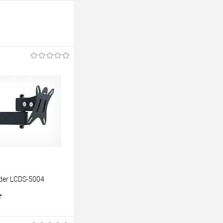
der LCDS-5004
т