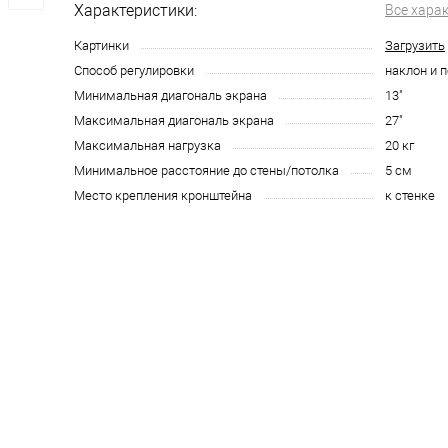
Характеристики:
Все хара
Картинки
Загрузить
Способ регулировки
наклон и 
Минимальная диагональ экрана
13"
Максимальная диагональ экрана
27"
Максимальная нагрузка
20 кг
Минимальное расстояние до стены/потолка
5 см
Место крепления кронштейна
к стенке