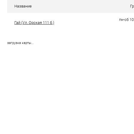
Название
Г
пн-сб 10
Гай (Ул. Орская 111 б.)
загрузка карты...