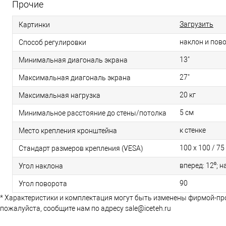
Прочие
Загрузить
Картинки
наклон и пов
Способ регулировки
13"
Минимальная диагональ экрана
27"
Максимальная диагональ экрана
20 кг
Максимальная нагрузка
5 см
Минимальное расстояние до стены/потолка
к стенке
Место крепления кронштейна
100 х 100 / 75
Стандарт размеров крепления (VESA)
вперед: 12⁰; н
Угол наклона
90
Угол поворота
* Характеристики и комплектация могут быть изменены фирмой-пр
пожалуйста, сообщите нам по адресу sale@iceteh.ru