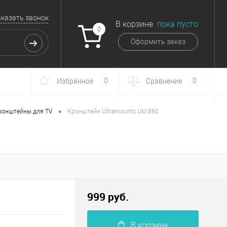
аказать звонок
В корзине
пока пусто
0
Оформить заказ
0
0
Избранное
Сравнение
•
ронштейны для TV
Кронштейн Ultramounts UM 860
999 руб.
В корзину