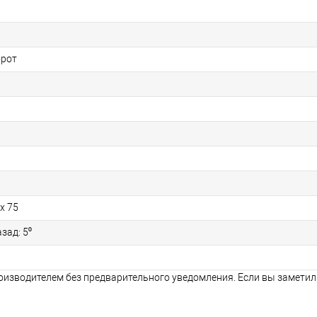
орот
 х 75
азад: 5⁰
оизводителем без предварительного уведомления. Если вы заметил