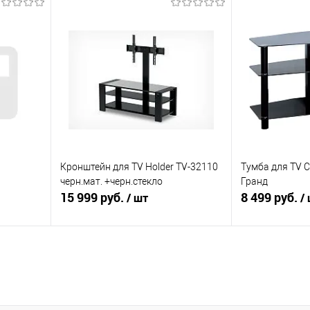
В корзину
равнению
Купить в 1 клик
К сравнению
Купить в 1 к
аличии
В избранное
В наличии
В избранное
Кронштейн для TV Holder TV-32110
Тумба для TV 
й
черн.мат. +черн.стекло
Гранд
15 999 руб.
8 499 руб.
/ шт
/
ну
В корзину
равнению
Купить в 1 клик
К сравнению
Купить в 1 к
аличии
В избранное
Под заказ
В избранное