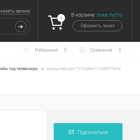
аказать звонок
В корзине
пока пусто
0
Оформить заказ
0
0
Избранное
Сравнение
•
умбы под телевизоры
Кронштейн для TV Стойка TV MART Пегас
Подписаться