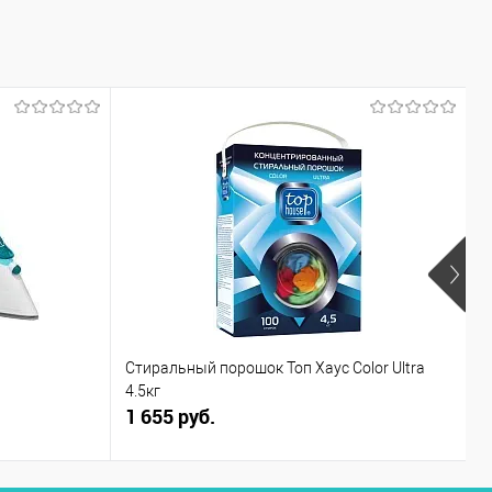
Ф
Стиральный порошок Топ Хаус Color Ultra
С
4.5кг
1 655 руб.
3