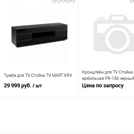
В корзину
В корзину
Купить в 1 клик
К сравнению
Купить в 1 клик
К с
В избранное
Под заказ
В избранное
В н
Кронштейн для TV Стойка
Тумба для TV Стойка TV MART KRV
мобильная PR-106 черны
29 999 руб.
Цена по запросу
/ шт
Запросить це
В корзину
Купить в 1 клик
К с
Купить в 1 клик
К сравнению
В избранное
В н
В избранное
В наличии