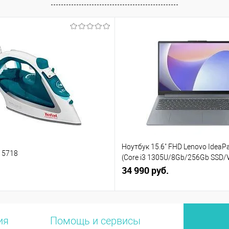
Ноутбук 15.6" FHD Lenovo IdeaPa
V 5718
(Core i3 1305U/8Gb/256Gb SSD/
(82X7004BPS)
34 990 руб.
ия
Помощь и сервисы