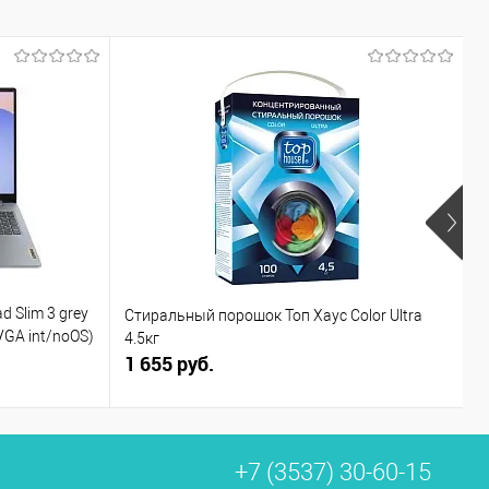
Ф
d Slim 3 grey
Стиральный порошок Топ Хаус Color Ultra
С
VGA int/noOS)
4.5кг
1 655 руб.
3
+7 (3537) 30-60-15