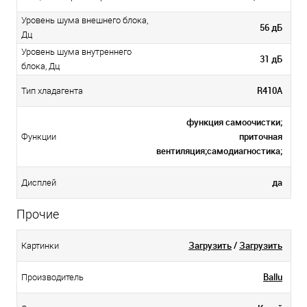
Уровень шума внешнего блока,
56 дБ
Дц
Уровень шума внутреннего
31 дБ
блока, Дц
R410A
Тип хладагента
функция самоочистки;
приточная
Функции
вентиляция;самодиагностика;
да
Дисплей
Прочие
Загрузить
/
Загрузить
Картинки
Ballu
Производитель