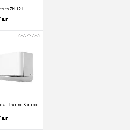
rten ZN-12 I
/ шт
В корзину
лик
К сравнению
В наличии
oyal Thermo Barocco
/ шт