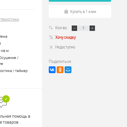
Купить в 1 клик
ктеристики
Кол-во:
тема
Хочу скидку
й
Недоступно
0 кв.м
 Осушение /
Поделиться
ие
остика / таймер
Весь ассортимент
льная помощь в
сертифицирован
е товаров