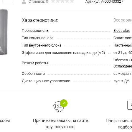
Отзывов: 0
Артикул:
А-000433327
Характеристики:
Все хара
Производитель
Electrolux
Тип кондиционера
Сплит-сис
Тип внутреннего блока
Настенны
Эффективен для помещения площадью до (м2)
от 31 до 4
Обогрев /
Режим работы
Охлажден
Особенности
самодиагн
Дистанционное управление
пульт ДУ
особы
Принимаем заказы на сайте
Профессиона
круглосуточно
подбор