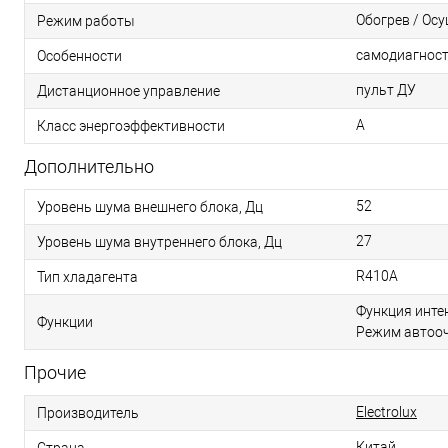
Обогрев / Ос
Режим работы
самодиагност
Особенности
пульт ДУ
Дистанционное управление
А
Класс энергоэффективности
Дополнительно
52
Уровень шума внешнего блока, Дц
27
Уровень шума внутреннего блока, Дц
R410A
Тип хладагента
Функция инте
Функции
Режим автоо
Прочие
Electrolux
Производитель
Китай
Страна