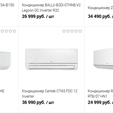
V3A-B150
Кондиционер BALLU BSDI-07HN8 V2
Кондиционер Ze
Lagoon DC Inverter R32
26 999 руб.
34 490 руб.
/ шт
В корзину
равнению
Купить в 1 клик
К сравнению
Купить в 1 к
аличии
В избранное
В наличии
В избранное
 HE
Кондиционер Centek CT-65 FDC 12
Кондиционер R
Inverter
RTB/07 HN1
36 990 руб.
24 999 руб.
/ шт