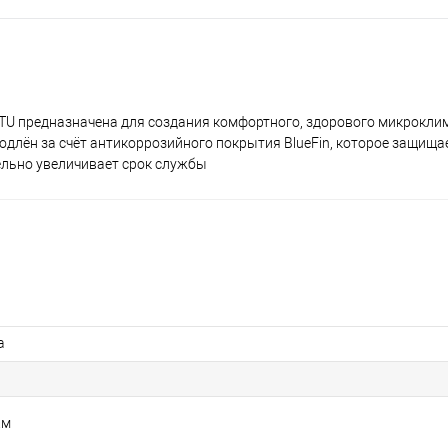
BTU предназначена для создания комфортного, здорового микрокли
родлён за счёт антикоррозийного покрытия BlueFin, которое защищ
ельно увеличивает срок службы
а
.м