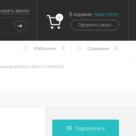
аказать звонок
В корзине
пока пусто
0
Оформить заказ
0
0
Избранное
Сравнение
ционер Electrolux EACS-12 HG-M2/N3
Подписаться