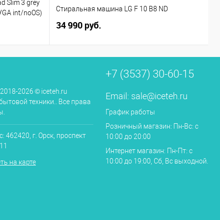
d Slim 3 grey
Стиральная машина LG F 10 B8 ND
Г
VGA int/noOS)
34 990 руб.
2
+7 (3537) 30-60-15
 2018-2026 © iceteh.ru
Email:
sale@iceteh.ru
бытовой техники.. Все права
ы.
График работы
Розничный магазин: Пн-Вс: с
: 462420, г. Орск, проспект
10:00 до 20:00
.11
Интернет магазин: Пн-Пт: с
10:00 до 19:00, Сб, Вс выходной.
ть на карте