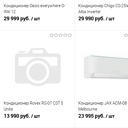
Кондиционер Oasis everywhere O-
Кондиционер Chigo CS-25
INV 12
Alba Inverter
29 999 руб.
29 990 руб.
/ шт
/ шт
В корзину
В корзину
Купить в 1 клик
К сравнению
Купить в 1 клик
К с
В избранное
В наличии
В избранное
В н
Кондиционер Rovex RS-07 CST 5
Кондиционер JAX ACM-08
Unite
Melbourne
13 990 руб.
23 995 руб.
/ шт
/ шт