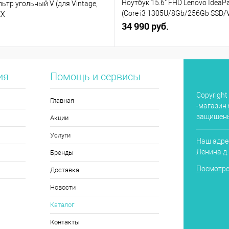
Ноутбук 15.6" FHD Lenovo IdeaPa
тр угольный V (для Vintage,
(Core i3 1305U/8Gb/256Gb SSD/
EX
(82X7004BPS)
34 990 руб.
ия
Помощь и сервисы
Copyright
Главная
-магазин 
защищен
Акции
Услуги
Наш адрес
Ленина д
Бренды
Посмотре
Доставка
Новости
Каталог
Контакты