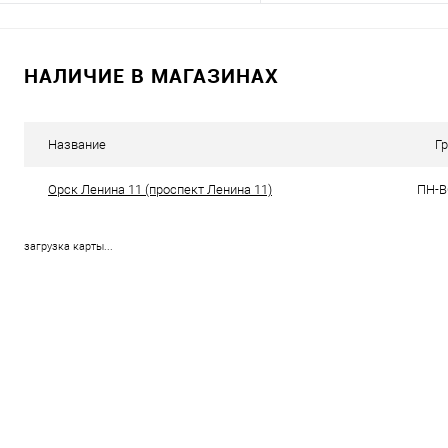
В корзину
В корзину
НАЛИЧИЕ В МАГАЗИНАХ
Купить в 1 клик
К сравнению
Купить в 1 клик
К с
В избранное
В наличии
В избранное
В н
Название
Г
Орск Ленина 11 (проспект Ленина 11)
ПН-ВС
загрузка карты...