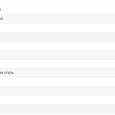
й
ый
ая сталь