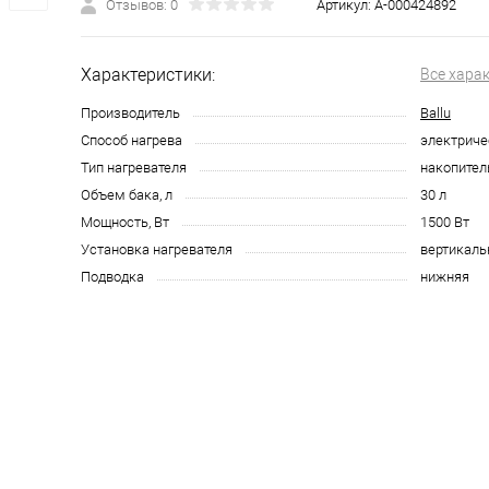
Отзывов: 0
Артикул:
А-000424892
Характеристики:
Все хара
Производитель
Ballu
Способ нагрева
электриче
Тип нагревателя
накопите
Объем бака, л
30 л
Мощность, Вт
1500 Вт
Установка нагревателя
вертикаль
Подводка
нижняя