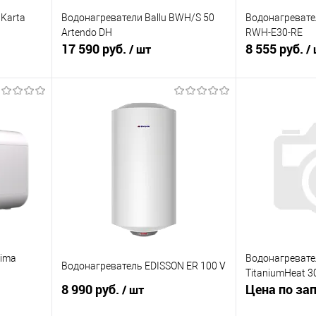
Karta
Водонагреватели Ballu BWH/S 50
Водонагревате
Artendo DH
RWH-E30-RE
17 590 руб.
8 555 руб.
/ шт
/
В корзину
равнению
Купить в 1 клик
К сравнению
Купить в 1 к
аличии
В избранное
В наличии
В избранное
lima
Водонагревате
Водонагреватель EDISSON ER 100 V
TitaniumHeat 30
8 990 руб.
Цена по за
/ шт