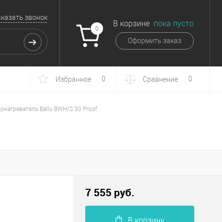
аказать звонок
В корзине
пока пусто
0
Оформить заказ
0
0
Избранное
Сравнение
онагреватель Ballu BWH/S 30 Proof
7 555 руб.
В корзину