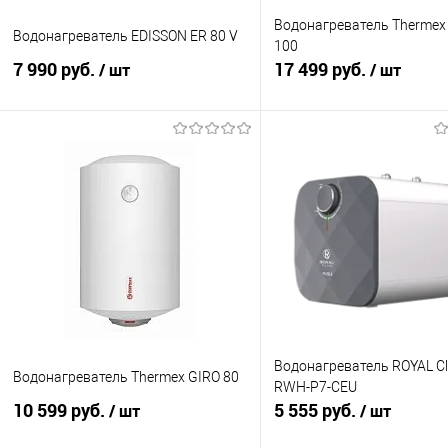
Водонагреватель Thermex 
Водонагреватель EDISSON ER 80 V
100
7 990 руб.
17 499 руб.
/ шт
/ шт
В корзину
В корзину
Купить в 1 клик
К сравнению
Купить в 1 клик
К с
В избранное
В наличии
В избранное
В н
Водонагреватель ROYAL C
Водонагреватель Thermex GIRO 80
RWH-P7-CEU
10 599 руб.
5 555 руб.
/ шт
/ шт