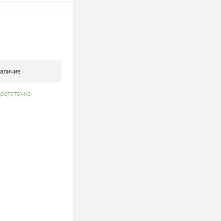
росить цену
лик
К сравнению
В наличии
аличие
достаточно