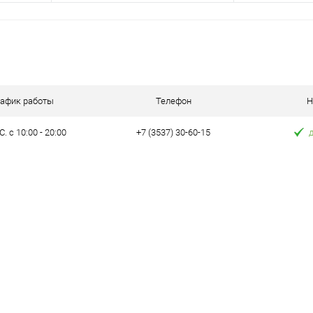
Зап
В корзину
Купить в 1 к
равнению
Купить в 1 клик
К сравнению
В избранное
аличии
В избранное
Под заказ
рафик работы
Телефон
Н
. с 10:00 - 20:00
+7 (3537) 30-60-15