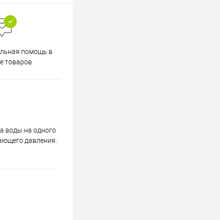
Весь ассортимент
льная помощь в
сертифицирован
е товаров
ва воды на одного
шающего давления.