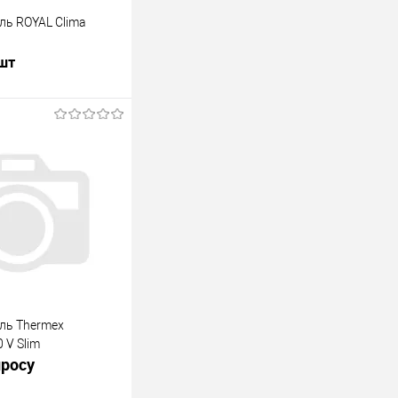
ль ROYAL Clima
 шт
В корзину
лик
К сравнению
В наличии
ль Thermex
 V Slim
просу