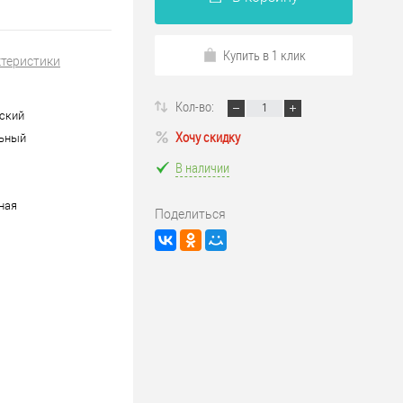
Купить в 1 клик
ктеристики
Кол-во:
ский
Хочу скидку
льный
В наличии
ная
Поделиться