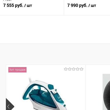
7 555 руб.
7 990 руб.
/ шт
/ шт
В корзину
В корзину
Купить в 1 клик
К сравнению
Купить в 1 клик
К с
В избранное
В наличии
В избранное
В н
Хит продаж