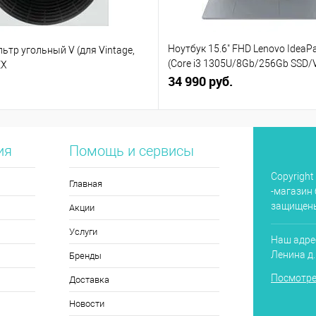
Ноутбук 15.6" FHD Lenovo IdeaPa
тр угольный V (для Vintage,
(Core i3 1305U/8Gb/256Gb SSD/
EX
(82X7004BPS)
34 990 руб.
ия
Помощь и сервисы
Copyright
Главная
-магазин 
защищен
Акции
Услуги
Наш адрес
Ленина д
Бренды
Посмотре
Доставка
Новости