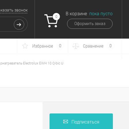
аказать звонок
В корзине
пока пусто
0
Оформить заказ
0
0
Избранное
Сравнение
онагреватель Electrolux EWH 10 Q-bic U
Подписаться