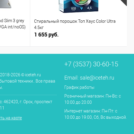
d Slim 3 grey
Стиральный порошок Топ Хаус Color Ultra
Г
VGA int/noOS)
4.5кг
1 655 руб.
2
+7 (3537) 30-60-15
 2018-2026 © iceteh.ru
Email:
sale@iceteh.ru
бытовой техники.. Все права
ы.
График работы
Розничный магазин: Пн-Вс: с
: 462420, г. Орск, проспект
10:00 до 20:00
.11
Интернет магазин: Пн-Пт: с
10:00 до 19:00, Сб, Вс выходной.
ть на карте