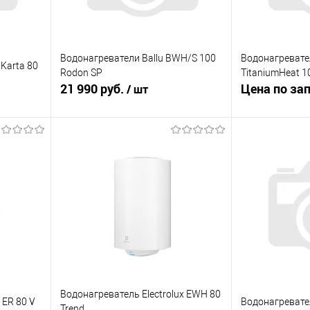
Водонагреватели Ballu BWH/S 100
Водонагревате
Karta 80
Rodon SP
TitaniumHeat 1
21 990 руб.
Цена по за
/ шт
Зап
В корзину
Купить в 1 к
равнению
Купить в 1 клик
К сравнению
В избранное
аличии
В избранное
В наличии
Водонагреватель Electrolux EWH 80
 ER 80 V
Водонагревател
Trend