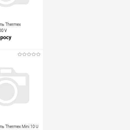
ль Thermex
00 V
просу
росить цену
лик
К сравнению
В наличии
ь Thermex Mini 10 U