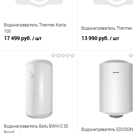
Водонагреватель Thermex Karta
Водонагреватель Thermex 
100
17 499 руб.
13 990 руб.
/ шт
/ шт
В корзину
В корзину
Купить в 1 клик
К сравнению
Купить в 1 клик
К с
В избранное
В наличии
В избранное
В н
Водонагреватель Ballu BWH/S 30
Водонагреватель EDISSON
Proof