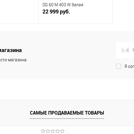
SG 60 M 403 W белая
22 999 руб.
корзину
В корзину
ик
К сравнению
Купить в 1 клик
К сравнению
магазина
В наличии
В избранное
В наличии
сти магазина
Я со
САМЫЕ ПРОДАВАЕМЫЕ ТОВАРЫ