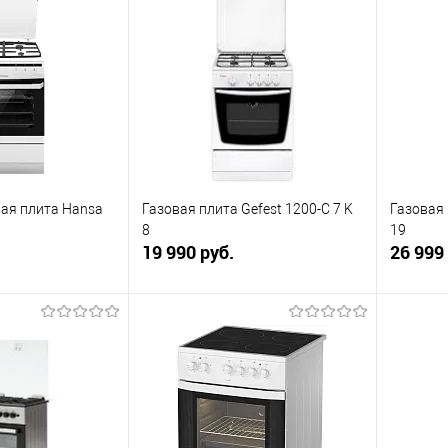
ик
К сравнению
Купить в 1 клик
К сравнению
Купит
Под заказ
В избранное
В наличии
В изб
ая плита Hansa
Газовая плита Gefest 1200-С 7 K
Газовая 
8
19
19 990 руб.
26 999
корзину
В корзину
ик
К сравнению
Купить в 1 клик
К сравнению
Купит
В наличии
В избранное
В наличии
В изб