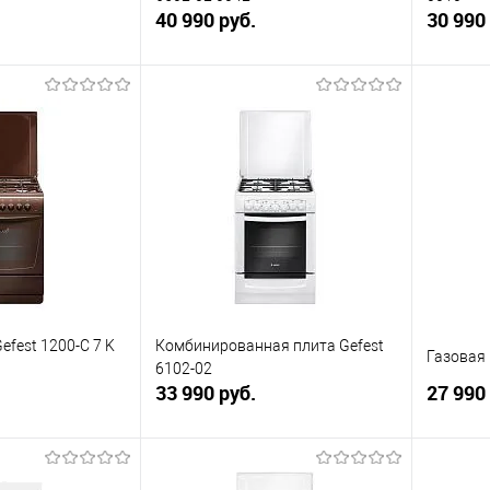
40 990 руб.
30 990
корзину
В корзину
ик
К сравнению
Купить в 1 клик
К сравнению
Купит
В наличии
В избранное
В наличии
В изб
efest 1200-С 7 K
Комбинированная плита Gefest
Газовая 
6102-02
33 990 руб.
27 990
корзину
В корзину