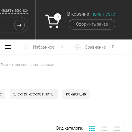
аказать звонок
В корзине
пока пусто
0
Оформить заказ
0
0
Избранное
Сравнение
Плиты газовые и электрические
е
электрические плиты
конвекция
Вид каталога: