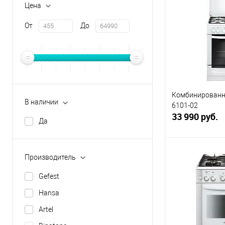
Цена
Купить в 1 кл
В избранное
От
До
Комбинированна
В наличии
6101-02
33 990 руб.
Да
В 
Производитель
Gefest
Купить в 1 кл
Hansa
В избранное
Artel