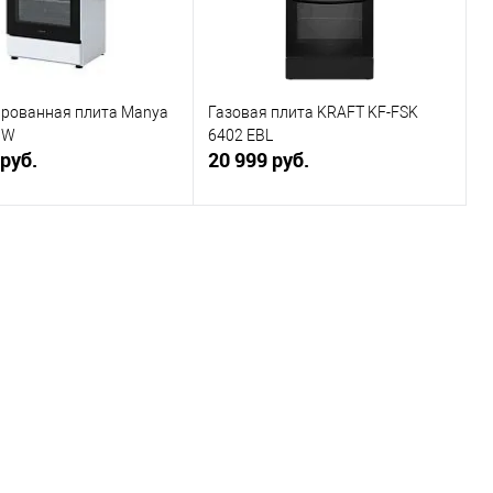
рованная плита Manya
Газовая плита KRAFT KF-FSK
 W
6402 EBL
 руб.
20 999 руб.
В корзину
В корзину
ь в 1 клик
К сравнению
Купить в 1 клик
К сравнению
ранное
В наличии
В избранное
В наличии