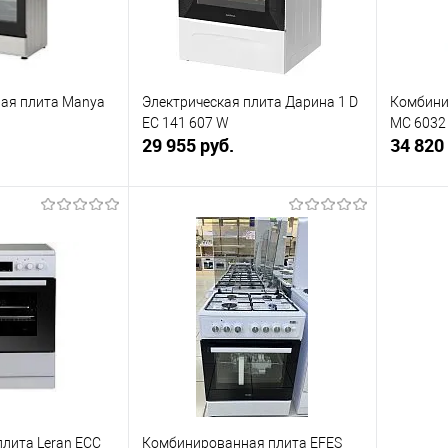
ая плита Manya
Электрическая плита Дарина 1 D
Комбини
EC 141 607 W
MC 6032
29 955 руб.
34 820
корзину
В корзину
ик
К сравнению
Купить в 1 клик
К сравнению
Купит
В наличии
В избранное
В наличии
В изб
плита Leran ECC
Комбинированная плита EFES