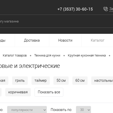
+7 (3537) 30-60-15
З
нды
Доставка
Новости
Каталог
•
•
•
Каталог товаров
Техника для кухни
Крупная кухонная техника
овые и электрические
кая
гриль
таймер
50 см
60 см
настольны
коричневая
Показать все
о:
Показать по: