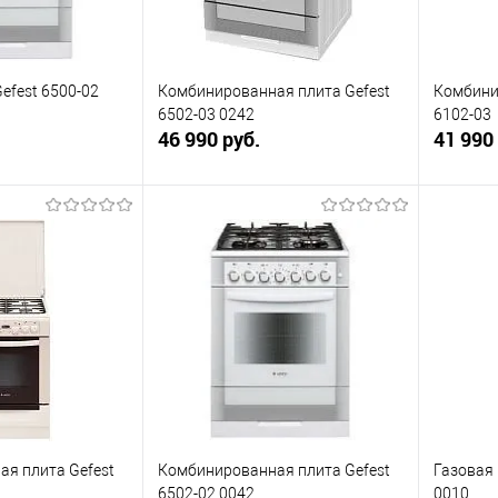
efest 6500-02
Комбинированная плита Gefest
Комбини
6502-03 0242
6102-03
46 990 руб.
41 990
корзину
В корзину
ик
К сравнению
Купить в 1 клик
К сравнению
Купит
Под заказ
В избранное
Под заказ
В изб
я плита Gefest
Комбинированная плита Gefest
Газовая 
6502-02 0042
0010