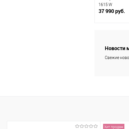
электронный программатор
1615 W
37 990 руб.
В 
Купить в 1 кл
Новости 
В избранное
Свежие ново
Хит продаж