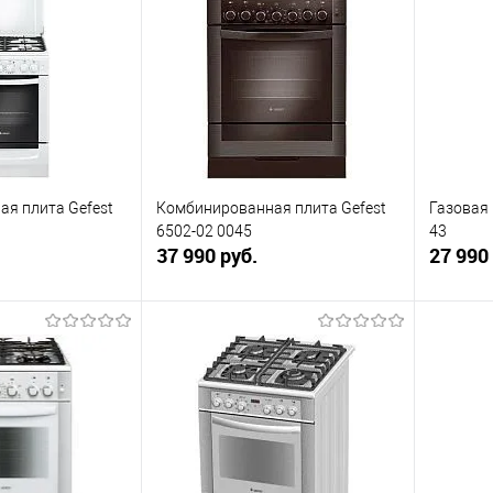
ик
К сравнению
Купить в 1 клик
К сравнению
Купит
В наличии
В избранное
В наличии
В изб
я плита Gefest
Комбинированная плита Gefest
Газовая 
6502-02 0045
43
37 990 руб.
27 990
корзину
В корзину
ик
К сравнению
Купить в 1 клик
К сравнению
Купит
Под заказ
В избранное
Под заказ
В изб