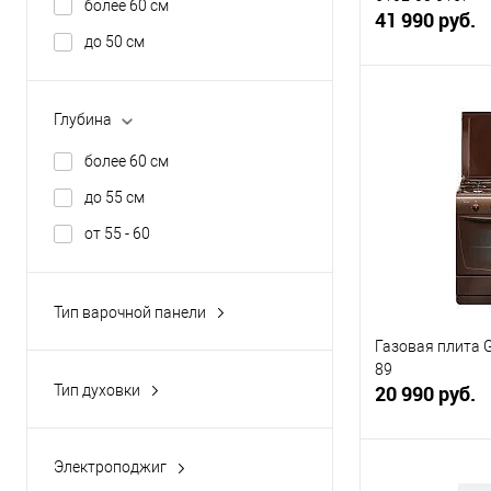
более 60 см
41 990 руб.
до 50 см
В 
Глубина
Купить в 1 кл
более 60 см
В избранное
до 55 см
от 55 - 60
Тип варочной панели
Газовый
Газовая плита G
89
Комбинированный
20 990 руб.
Тип духовки
Металлические конфорки
Газовый
Стеклокерамика
Электрический
Электроподжиг
В 
Да