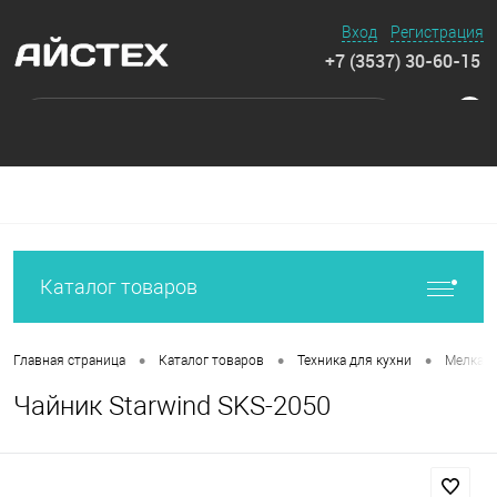
Вход
Регистрация
+7 (3537) 30-60-15
0
Каталог товаров
•
•
•
Главная страница
Каталог товаров
Техника для кухни
Мелкая 
Чайник Starwind SKS-2050