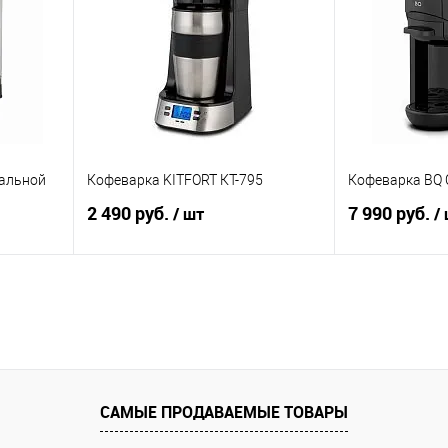
аличии
В избранное
В наличии
В избранное
тальной
Кофеварка KITFORT КТ-795
Кофеварка BQ 
2 490 руб.
7 990 руб.
/ шт
/
В корзину
равнению
Купить в 1 клик
К сравнению
Купить в 1 к
аличии
В избранное
В наличии
В избранное
САМЫЕ ПРОДАВАЕМЫЕ ТОВАРЫ