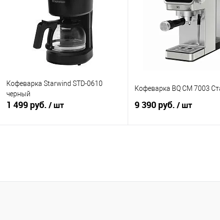
В избранное
В наличии
В избранное
В н
Кофеварка Starwind STD-0610
Кофеварка BQ CM 7003 С
черный
1 499 руб.
9 390 руб.
/ шт
/ шт
В корзину
В корзину
Купить в 1 клик
К сравнению
Купить в 1 клик
К с
В избранное
В наличии
В избранное
В н