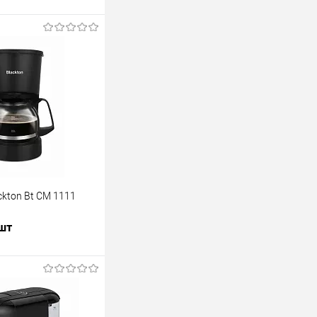
kton Bt CM 1111
 шт
В корзину
лик
К сравнению