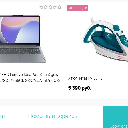
Хит продаж
 FHD Lenovo IdeaPad Slim 3 grey
Утюг Tefal FV 5718
5U/8Gb/256Gb SSD/VGA int/noOS)
)
.
5 390 руб.
ия
Помощь и сервисы
Copyright