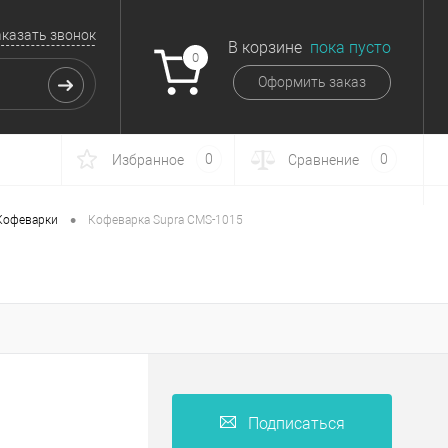
аказать звонок
В корзине
пока пусто
0
Оформить заказ
0
0
Избранное
Сравнение
•
Кофеварки
Кофеварка Supra CMS-1015
Подписаться