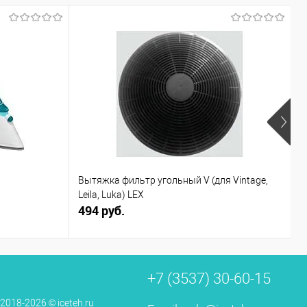
Ф
Вытяжка фильтр угольный V (для Vintage,
С
Leila, Luka) LEX
494 руб.
3
+7 (3537) 30-60-15
 2018-2026 © iceteh.ru