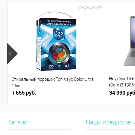
Ноутбук 15.6"
Стиральный порошок Топ Хаус Color Ultra
(Core i3 130
4.5кг
1 655 руб.
(82X7004BPS
34 990 руб
Каталог
Наши предложен