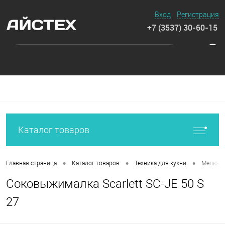
Вход
Регистрация
+7 (3537) 30-60-15
0
Каталог товаров
•
•
•
Главная страница
Каталог товаров
Техника для кухни
Мелкая 
Соковыжималка Scarlett SC-JE 50 S
27