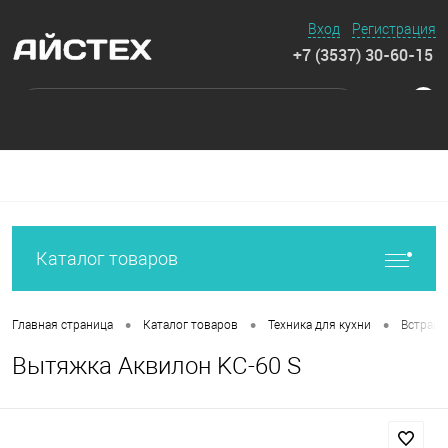
Вход
Регистрация
+7 (3537) 30-60-15
0
Каталог товаров
•
•
•
Главная страница
Каталог товаров
Техника для кухни
Встраив
Вытяжка Аквилон KC-60 S