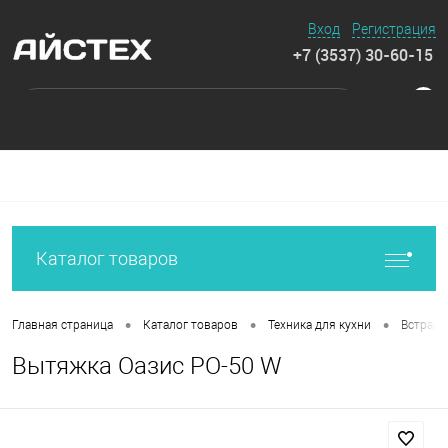
Вход
Регистрация
+7 (3537) 30-60-15
0
Каталог товаров
•
•
•
Главная страница
Каталог товаров
Техника для кухни
Встраив
Вытяжка Оазис PO-50 W