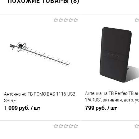
ПОХОЖИЕ ТОВАРЫ (8)
Антенна на ТВ Perfeo ТВ а
Антенна на ТВ РЭМО BAS-1116-USB
"PARUS", активная, встр. у
SPIRE
1 099 руб.
DVB-T2 (PF-TV1015) (BAS-
799 руб.
/ шт
/ шт
В корзину
В корзину