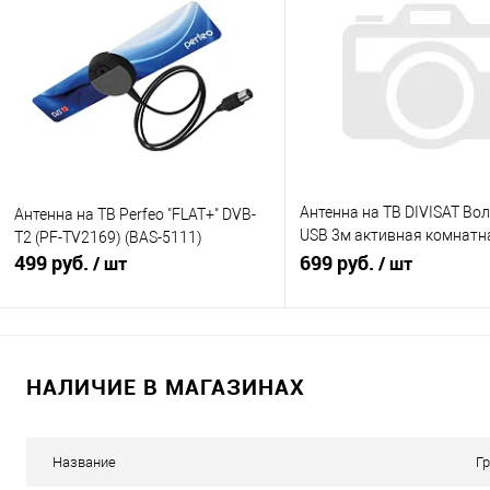
Купить в 1 клик
К сравнению
Купить в 1 клик
К с
В избранное
В наличии
В избранное
В н
Антенна на ТВ DIVISAT Во
Антенна на ТВ Perfeo "FLAT+" DVB-
USB 3м активная комнатн
T2 (PF-TV2169) (BAS-5111)
499 руб.
присоской (35)
699 руб.
/ шт
/ шт
В корзину
В корзину
НАЛИЧИЕ В МАГАЗИНАХ
Купить в 1 клик
К сравнению
Купить в 1 клик
К с
В избранное
В наличии
В избранное
В н
Название
Г