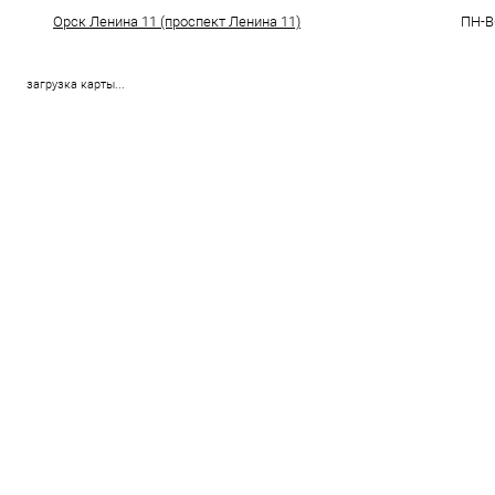
Орск Ленина 11 (проспект Ленина 11)
ПН-ВС
загрузка карты...