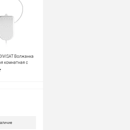
лик
К сравнению
В наличии
 DIVISAT Волжанка
ая комнатная с
т
В корзину
лик
К сравнению
В наличии
аличие