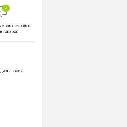
Весь ассортимент
льная помощь в
сертифицирован
е товаров
 диапазонах.