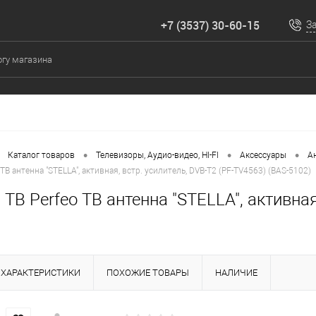
+7 (3537) 30-60-15
З
•
•
•
Каталог товаров
Телевизоры, Аудио-видео, HI-FI
Аксессуары
А
 ТВ антенна "STELLA", активная, встр. усилитель, DVB-T2 (PF-TV4563) (BAS-5102)
 ТВ Perfeo ТВ антенна "STELLA", активная
ХАРАКТЕРИСТИКИ
ПОХОЖИЕ ТОВАРЫ
НАЛИЧИЕ