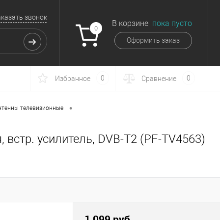
аказать звонок
В корзине
пока пусто
0
Оформить заказ
0
0
Избранное
Сравнение
•
нтенны телевизионные
, встр. усилитель, DVB-T2 (PF-TV4563)
1 099 руб.