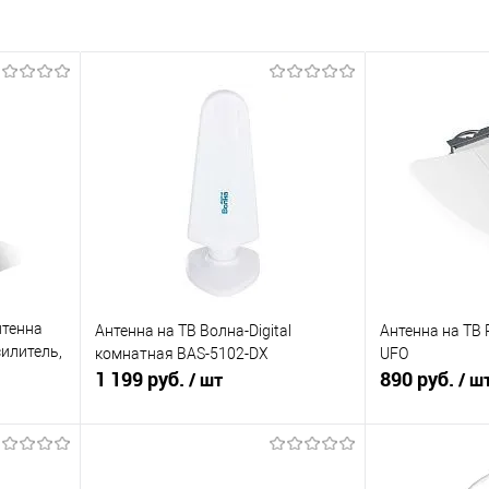
нтенна
Антенна на ТВ Волна-Digital
Антенна на ТВ
силитель,
комнатная BAS-5102-DX
UFO
5101)
1 199 руб.
890 руб.
/ шт
/ ш
В корзину