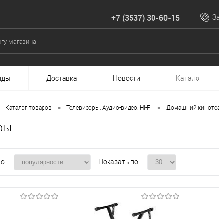
+7 (3537) 30-60-15
З
нды
Доставка
Новости
Каталог
•
•
Каталог товаров
Телевизоры, Аудио-видео, HI-FI
Домашний кинотеат
ры
о:
Показать по: