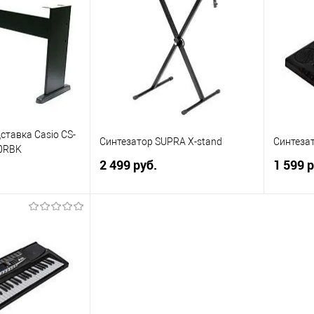
ставка Casio CS-
Синтезатор SUPRA X-stand
Синтеза
20RBK
2 499 руб.
1 599 р
корзину
В корзину
ик
К сравнению
Купить в 1 клик
К сравнению
Купит
В наличии
В избранное
В наличии
В изб