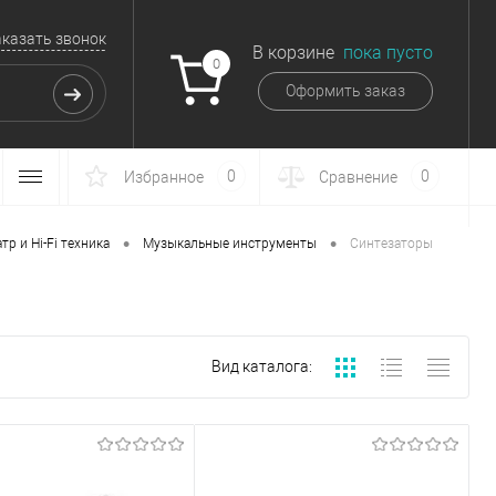
аказать звонок
В корзине
пока пусто
0
Оформить заказ
0
0
Избранное
Сравнение
•
•
р и Hi-Fi техника
Музыкальные инструменты
Синтезаторы
Вид каталога: