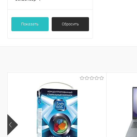
да
нет
Показать
Сбросить