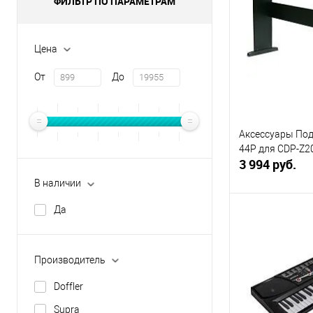
ФИЛЬТР ПО ПАРАМЕТРАМ
Цена
От
До
Аксессуары Под
44P для CDP-Z
3 994 руб.
В наличии
Да
В 
Купить в 1 кл
Производитель
В избранное
Doffler
Supra