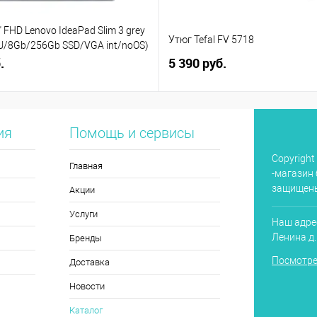
 FHD Lenovo IdeaPad Slim 3 grey
Утюг Tefal FV 5718
5U/8Gb/256Gb SSD/VGA int/noOS)
)
.
5 390 руб.
ия
Помощь и сервисы
Copyright
Главная
-магазин 
защищен
Акции
Услуги
Наш адрес
Ленина д
Бренды
Посмотре
Доставка
Новости
Каталог