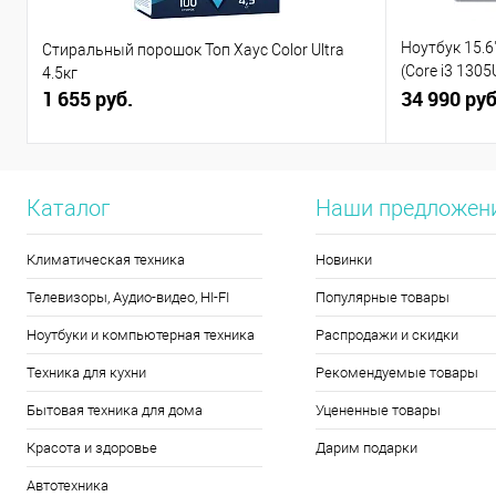
Ноутбук 15.6"
Стиральный порошок Топ Хаус Color Ultra
(Core i3 130
4.5кг
1 655 руб.
(82X7004BPS
34 990 руб
Каталог
Наши предложен
Климатическая техника
Новинки
Телевизоры, Аудио-видео, HI-FI
Популярные товары
Ноутбуки и компьютерная техника
Распродажи и скидки
Техника для кухни
Рекомендуемые товары
Бытовая техника для дома
Уцененные товары
Красота и здоровье
Дарим подарки
Автотехника