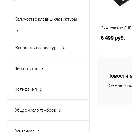
Количество клавиш клавиатуры
Синтезатор SUP
6 499 руб.
Жесткость клавиатуры
невзвешенная
В 
Число октав
Купить в 1 кл
Новости 
В избранное
Свежие ново
Полифония
4
8
Общее число тембров
Секвенсор