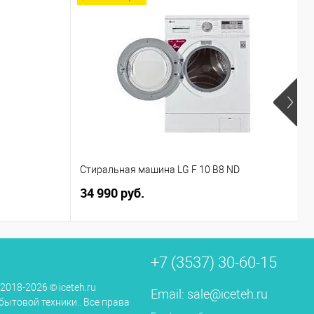
Н
Стиральная машина LG F 10 B8 ND
(
34 990 руб.
(
3
+7 (3537) 30-60-15
 2018-2026 © iceteh.ru
Email:
sale@iceteh.ru
бытовой техники.. Все права