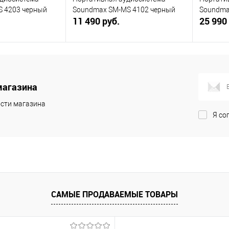
S 4203 черный
Soundmax SM-MS 4102 черный
Soundma
11 490 руб.
25 990
корзину
В корзину
ик
К сравнению
Купить в 1 клик
К сравнению
Купит
магазина
В наличии
В избранное
В наличии
В изб
сти магазина
Я со
САМЫЕ ПРОДАВАЕМЫЕ ТОВАРЫ