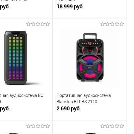
 руб.
18 999 руб.
В корзину
В корзину
ь в 1 клик
К сравнению
Купить в 1 клик
К сравнению
ранное
В наличии
В избранное
В наличии
вная аудиосистема BQ
Портативная аудиосистема
0
Blackton Bt PBS 2110
 руб.
2 690 руб.
В корзину
В корзину