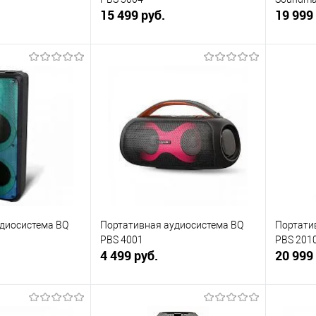
15 499 руб.
19 999
корзину
В корзину
ик
К сравнению
Купить в 1 клик
К сравнению
Купит
В наличии
В избранное
В наличии
В изб
диосистема BQ
Портативная аудиосистема BQ
Портати
PBS 4001
PBS 201
4 499 руб.
20 999
корзину
В корзину