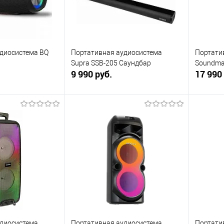
диосистема BQ
Портативная аудиосистема
Портати
Supra SSB-205 Саундбар
Soundma
9 990 руб.
17 990
корзину
В корзину
ик
К сравнению
Купить в 1 клик
К сравнению
Купит
В наличии
В избранное
В наличии
В изб
удиосистема
Портативная аудиосистема
Портати