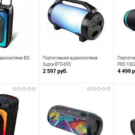
диосистема BQ
Портативная аудиосистема
Портати
Supra BTS-655
PBS 100
2 597 руб.
4 499 р
корзину
В корзину
ик
К сравнению
Купить в 1 клик
К сравнению
Купит
В наличии
В избранное
В наличии
В изб