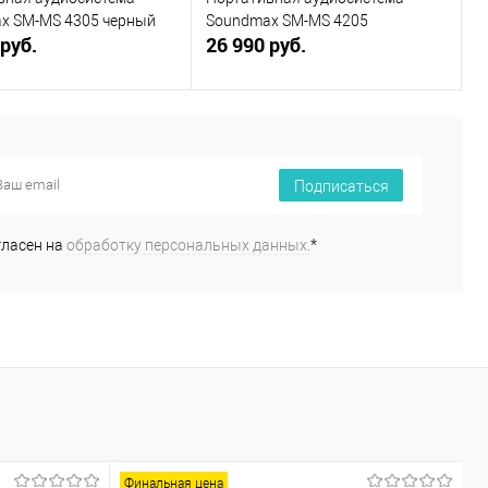
x SM-MS 4305 черный
Soundmax SM-MS 4205
 руб.
26 990 руб.
В корзину
В корзину
ь в 1 клик
К сравнению
Купить в 1 клик
К сравнению
Подписаться
ранное
В наличии
В избранное
В наличии
гласен на
обработку персональных данных.
*
Финальная цена