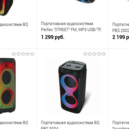
Портативная аудиосистема
диосистема BQ
Портати
Perfeo "STREET" FM, MP3 USB/TF,
PBS 200
AUX, TWS, LED, HF, 10Вт, волны
1 299 руб.
2 199 р
корзину
В корзину
ик
К сравнению
Купить в 1 клик
К сравнению
Купит
В наличии
В избранное
В наличии
В изб
диосистема BQ
Портативная аудиосистема BQ
Портати
PBS 3004
Soundma