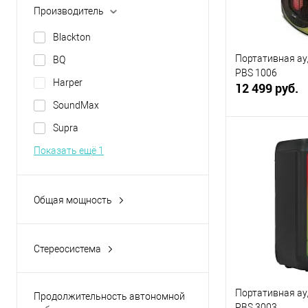
Производитель
Blackton
Портативная ау
BQ
PBS 1006
Harper
12 499 руб.
SoundMax
Supra
В 
Показать ещё 1
Купить в 1 кл
В избранное
Общая мощность
Стереосистема
да
Портативная ау
Продолжительность автономной
PBS 3003