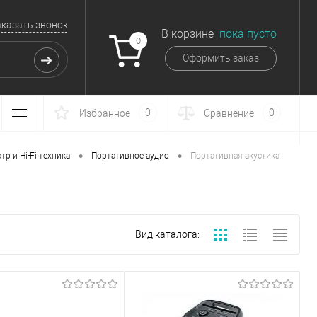
аказать звонок
В корзине
пока пусто
0
Оформить заказ
0
0
Избранное
Сравнение
•
•
р и Hi-Fi техника
Портативное аудио
Портативная акустика
Вид каталога: