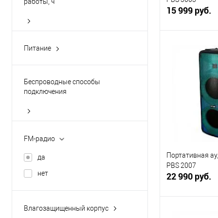
работы, ч
15 999 руб.
4 ч
4ч
В 
Питание
7ч
от USB
Купить в 1 кл
время работы от
от аккумулятора
Беспроводные способы
аккумулятора: до 8 часов
В избранное
от сети
подключения
До 10 часов
Bluetooth
Показать ещё 13
FM-радио
Портативная ау
да
PBS 2007
нет
22 990 руб.
Влагозащищенный корпус
В 
да