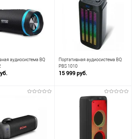
вная аудиосистема BQ
Портативная аудиосистема BQ
2
PBS 1010
уб.
15 999 руб.
В корзину
В корзину
ь в 1 клик
К сравнению
Купить в 1 клик
К сравнению
ранное
Под заказ
В избранное
В наличии