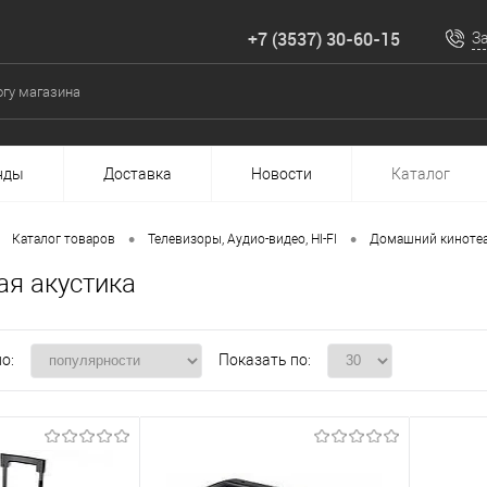
+7 (3537) 30-60-15
З
нды
Доставка
Новости
Каталог
•
•
Каталог товаров
Телевизоры, Аудио-видео, HI-FI
Домашний кинотеат
ая акустика
о:
Показать по: