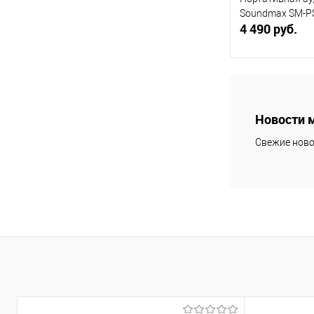
Soundmax SM-P
4 490 руб.
В 
Купить в 1 кл
Новости 
В избранное
Свежие ново