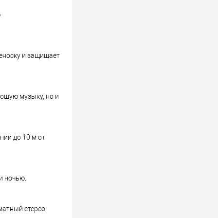
ю
реноску и защищает
ошую музыку, но и
нии до 10 м от
и ночью.
матный стерео