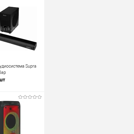
удиосистема Supra
бар
 шт
В корзину
лик
К сравнению
В наличии