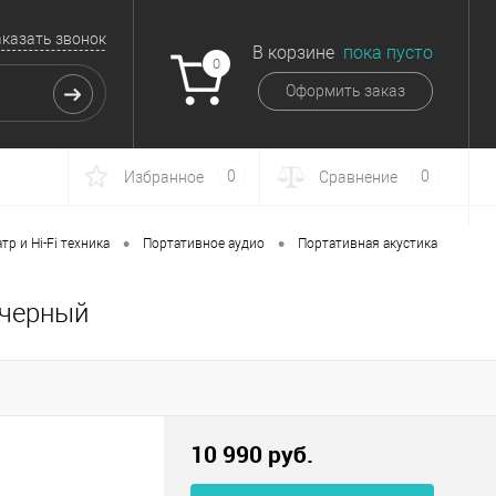
аказать звонок
В корзине
пока пусто
0
Оформить заказ
0
0
Избранное
Сравнение
•
•
р и Hi-Fi техника
Портативное аудио
Портативная акустика
 черный
10 990 руб.