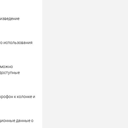
оизведение
го использования
о можно
 доступные
крофон к колонке и
ционные данные о