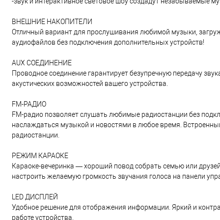
-звук и интерактивное световое шоу создадут незабываемые м
ВНЕШНИЕ НАКОПИТЕЛИ
Отличный вариант для прослушивания любимой музыки, загруже
аудиофайлов без подключения дополнительных устройств!
AUX СОЕДИНЕНИЕ
Проводное соединение гарантирует безупречную передачу звук
акустических возможностей вашего устройства.
FM-РАДИО
FM-радио позволяет слушать любимые радиостанции без подклю
наслаждаться музыкой и новостями в любое время. Встроенный
радиостанции.
РЕЖИМ КАРАОКЕ
Караоке-вечеринка — хороший повод собрать семью или друзей 
настроить желаемую громкость звучания голоса на панели уп
LED ДИСПЛЕЙ
Удобное решение для отображения информации. Яркий и контр
работе устройства.