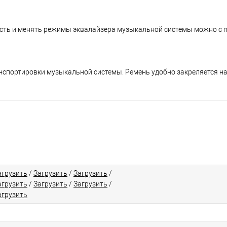
ость и менять режимы эквалайзера музыкальной системы можно с
анспортировки музыкальной системы. Ремень удобно закреляется на
агрузить
/
Загрузить
/
Загрузить
/
агрузить
/
Загрузить
/
Загрузить
/
агрузить