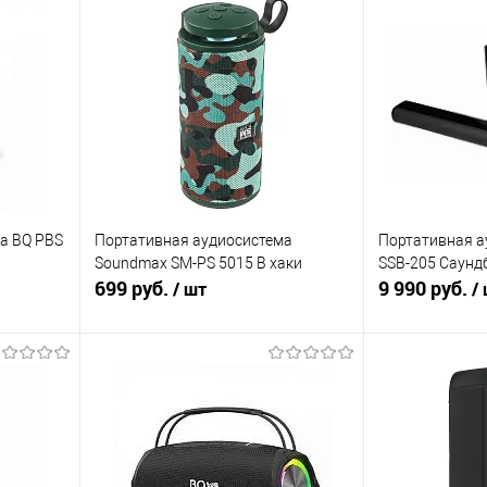
а BQ PBS
Портативная аудиосистема
Портативная а
Soundmax SM-PS 5015 B хаки
SSB-205 Саунд
699 руб.
9 990 руб.
/ шт
/
В корзину
равнению
Купить в 1 клик
К сравнению
Купить в 1 к
аличии
В избранное
В наличии
В избранное