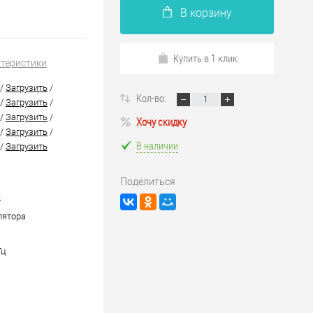
В корзину
Купить в 1 клик
ктеристики
/
Загрузить
/
Кол-во:
/
Загрузить
/
/
Загрузить
/
Хочу скидку
/
Загрузить
/
В наличии
/
Загрузить
Поделиться
в
лятора
Гц