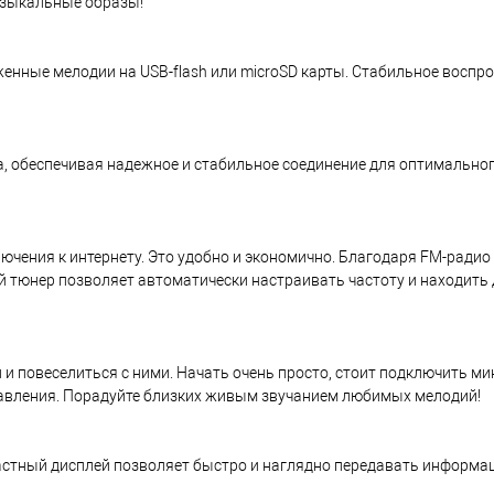
узыкальные образы!
нные мелодии на USB-flash или microSD карты. Стабильное воспр
а, обеспечивая надежное и стабильное соединение для оптимально
чения к интернету. Это удобно и экономично. Благодаря FM-ради
 тюнер позволяет автоматически настраивать частоту и находить
и повеселиться с ними. Начать очень просто, стоит подключить ми
равления. Порадуйте близких живым звучанием любимых мелодий!
астный дисплей позволяет быстро и наглядно передавать информа