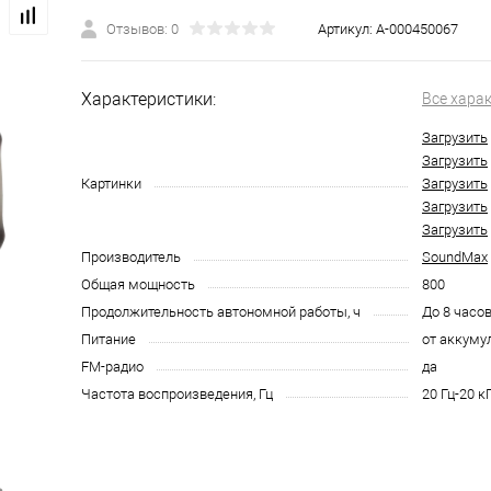
Отзывов: 0
Артикул:
А-000450067
Характеристики:
Все хара
Загрузить
Загрузить
Картинки
Загрузить
Загрузить
Загрузить
Производитель
SoundMax
Общая мощность
800
Продолжительность автономной работы, ч
До 8 часо
Питание
от аккуму
FM-радио
да
Частота воспроизведения, Гц
20 Гц-20 к