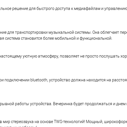
нальное решение для быстрого доступа к медиафайлам и управлени
шение для транспортировки музыкальной системы. Она облегчает пе
ная система становится более мобильной и функциональной.
настоящему уютную атмосферу, позволяет не просто послушать хор
и подключении bluetooth, устройство должна находится на расстоя
рывной работы устройства. Вечеринка будет продолжаться и днем 
ь в мир стереозвука на основе TWS-технологий! Мощный, широкофор