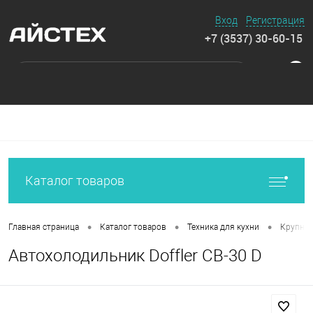
Вход
Регистрация
+7 (3537) 30-60-15
0
Каталог товаров
•
•
•
Главная страница
Каталог товаров
Техника для кухни
Крупная
Автохолодильник Doffler CB-30 D