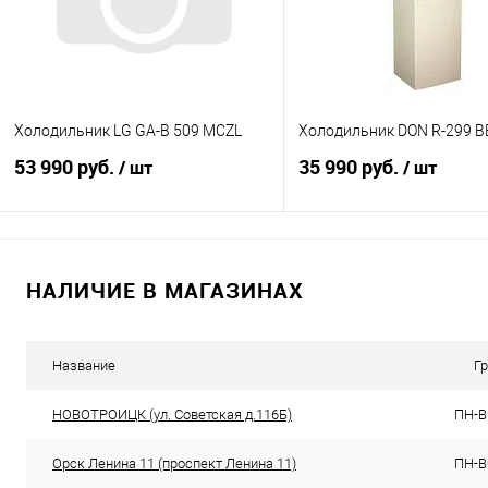
Холодильник LG GA-B 509 MCZL
Холодильник DON R-299 B
53 990 руб.
35 990 руб.
/ шт
/ шт
В корзину
В корзину
НАЛИЧИЕ В МАГАЗИНАХ
Купить в 1 клик
К сравнению
Купить в 1 клик
К с
В избранное
В наличии
В избранное
В н
Название
Г
НОВОТРОИЦК (ул. Советская д.116Б)
ПН-ВС
Орск Ленина 11 (проспект Ленина 11)
ПН-ВС