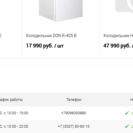
E
Холодильник DON R-405 B
Холодильник H
17 990 руб.
47 990 руб.
/ шт
В корзину
равнению
Купить в 1 клик
К сравнению
Купить в 1 к
аличии
В избранное
В наличии
В избранное
рафик работы
Телефон
Н
. с 10:00 - 19:00
+79096000880
. с 10:00 - 20:00
+7 (3537) 30-60-15