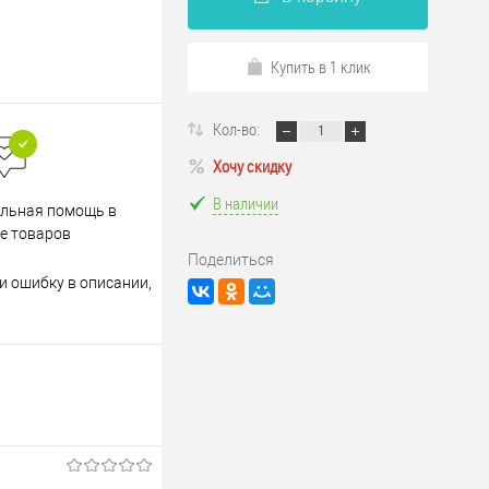
Купить в 1 клик
Кол-во:
Хочу скидку
В наличии
Весь ассортимент
льная помощь в
сертифицирован
е товаров
Поделиться
и ошибку в описании,