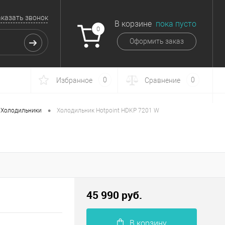
аказать звонок
В корзине
пока пусто
0
Оформить заказ
0
0
Избранное
Сравнение
•
Холодильники
Холодильник Hotpoint HDKP 7201 W
45 990 руб.
В корзину