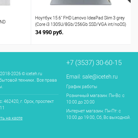
Ноутбук 15.6" FHD Lenovo IdeaPad Slim 3 grey
В
 ND
(Core i3 1305U/8Gb/256Gb SSD/VGA int/noOS)
L
(82X7004BPS)
34 990 руб.
4
+7 (3537) 30-60-15
 2018-2026 © iceteh.ru
Email:
sale@iceteh.ru
бытовой техники.. Все права
ы.
График работы
Розничный магазин: Пн-Вс: с
: 462420, г. Орск, проспект
10:00 до 20:00
.11
Интернет магазин: Пн-Пт: с
10:00 до 19:00, Сб, Вс выходной.
ть на карте