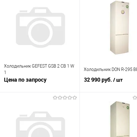
Холодильник GEFEST GSB 2 CB 1 W
Холодильник DON R-295 B
1
Цена по запросу
32 990 руб.
/ шт
Запросить цену
В корзину
Купить в 1 клик
К сравнению
Купить в 1 клик
К с
В избранное
В наличии
В избранное
В н