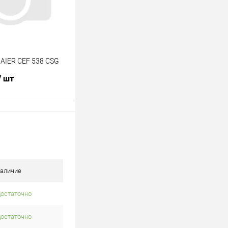
AIER CEF 538 CSG
/ шт
В корзину
лик
К сравнению
В наличии
аличие
достаточно
достаточно