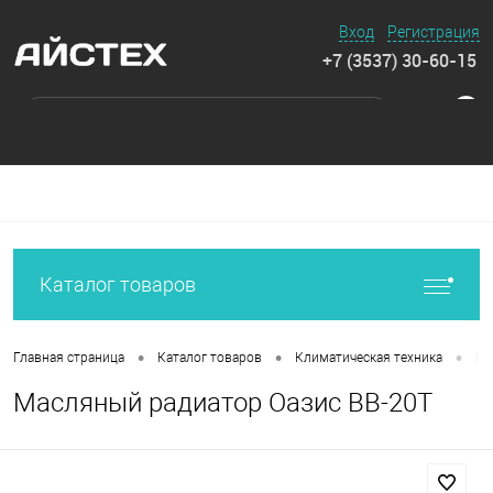
Вход
Регистрация
+7 (3537) 30-60-15
0
Каталог товаров
•
•
•
Главная страница
Каталог товаров
Климатическая техника
Ра
Масляный радиатор Оазис ВВ-20Т